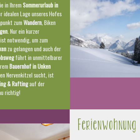
ie in Ihrem
Sommerurlaub in
r idealen Lage unseres Hofes
spunkt zum
Wandern
, Biken
igen
. Nur ein kurzer
 ist notwendig, um zum
ken
zu gelangen und auch der
obsweg
führt in unmittelbarer
erem
Bauernhof in Unken
en Nervenkitzel sucht, ist
ing & Rafting
auf der
u richtig!
Ferienwohnung