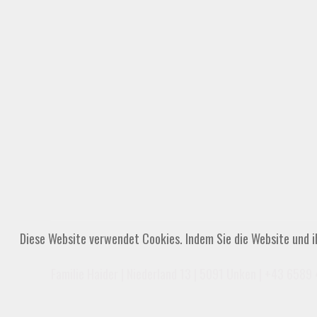
Diese Website verwendet Cookies. Indem Sie die Website und i
Familie Haider | Niederland 13 | 5091 Unken |
+43 6589 