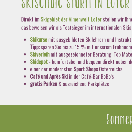
Skischule Sturm in Lofer
Direkt im
Skigebiet der Almenwelt Lofer
stellen wir Ih
das beweisen wir als Testsieger im internationalen Skiar
Skikurse
mit ausgebildeten Skilehrern und Instruk
Tipp:
sparen Sie bis zu 15 % mit unserem Frühbuch
Skiverleih
mit ausgezeichneter Beratung, Top Mater
Skidepot
- komfortabel und bequem direkt neben d
einer der modernsten
Sport Shops
Österreichs
Café und Après Ski
in der Café-Bar BoBo‘s
gratis Parken
& ausreichend Parkplätze
Sommer