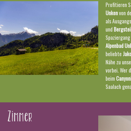
Profitieren S
Unken
von de
als Ausgang
und
Bergste
Spaziergang
Alpenbad
Un
beliebte
Jak
Nähe zu uns
vorbei. Wer d
beim
Canyon
Saalach gena
Zimmer