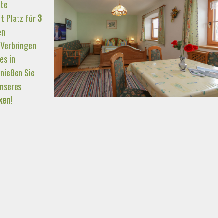
ete
t Platz für
3
en
 Verbringen
es in
nießen Sie
unseres
ken
!