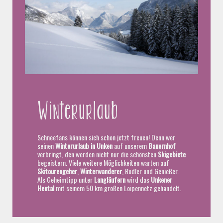
Winterurlaub
Schneefans können sich schon jetzt freuen! Denn wer
seinen
Winterurlaub in Unken
auf unserem
Bauernhof
verbringt, den werden nicht nur die schönsten
Skigebiete
begeistern. Viele weitere Möglichkeiten warten auf
Skitourengeher
,
Winterwanderer
, Rodler und Genießer.
Als Geheimtipp unter
Langläufern
wird das
Unkener
Heutal
mit seinem 50 km großen Loipennetz gehandelt.