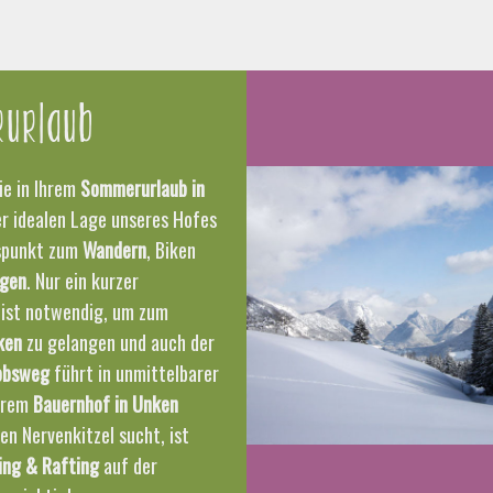
urlaub
ie in Ihrem
Sommerurlaub in
r idealen Lage unseres Hofes
spunkt zum
Wandern
, Biken
igen
. Nur ein kurzer
 ist notwendig, um zum
ken
zu gelangen und auch der
obsweg
führt in unmittelbarer
erem
Bauernhof in Unken
en Nervenkitzel sucht, ist
ing & Rafting
auf der