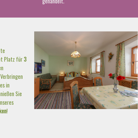
gehandelt.
ete
t Platz für
3
en
 Verbringen
es in
nießen Sie
unseres
ken
!