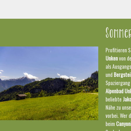
Sommer
Profitieren S
Unken
von de
als Ausgang
und
Bergste
Spaziergang
Alpenbad
Un
beliebte
Jak
Nähe zu uns
vorbei. Wer d
beim
Canyon